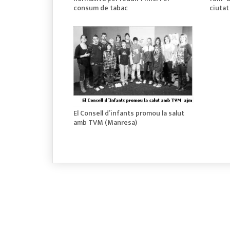
consum de tabac
ciutat
El Consell d’infants promou la salut
amb TVM (Manresa)