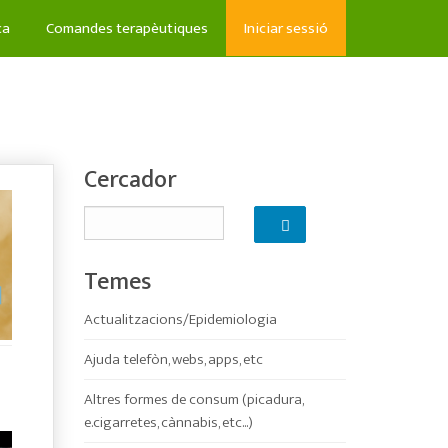
ca
Comandes terapèutiques
Iniciar sessió
Cercador
Temes
Actualitzacions/Epidemiologia
Ajuda telefòn, webs, apps, etc
Altres formes de consum (picadura,
e.cigarretes, cànnabis, etc...)