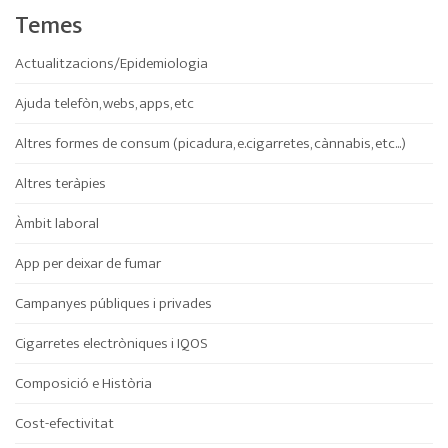
Temes
Actualitzacions/Epidemiologia
Ajuda telefòn, webs, apps, etc
Altres formes de consum (picadura, e.cigarretes, cànnabis, etc...)
Altres teràpies
Àmbit laboral
App per deixar de fumar
Campanyes públiques i privades
Cigarretes electròniques i IQOS
Composició e Història
Cost-efectivitat