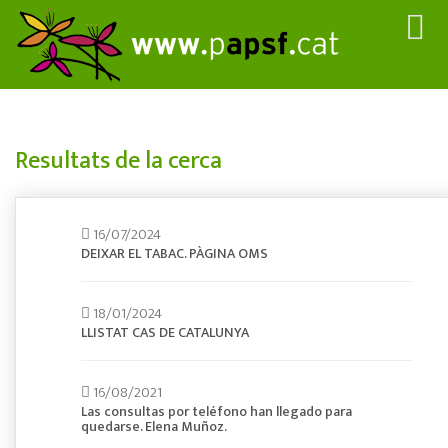
function buscar(){ var cerca = $('#name').val(); alert(cerca); var ruta =
"Cercador.aspx?nCerca=" + $('#name').val(); location.href = ruta; }
Resultats de la cerca
16/07/2024
DEIXAR EL TABAC. PÀGINA OMS
18/01/2024
LLISTAT CAS DE CATALUNYA
16/08/2021
Las consultas por teléfono han llegado para
quedarse. Elena Muñoz.